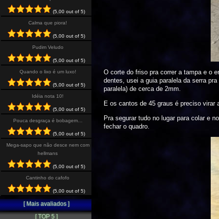
(5,00 out of 5)
Calma que piora!
(5,00 out of 5)
Pudim Veludo
(5,00 out of 5)
O corte do friso pra correr a tampa e o
Quando o lixo é um luxo!
dentes, usei a guia paralela da serra p
(5,00 out of 5)
paralela) de cerca de 2mm.
Idéia nota 10!
E os cantos de 45 graus é preciso virar 
(5,00 out of 5)
Pra segurar tudo no lugar para colar e n
Pouca desgraça é bobagem…
fechar o quadro.
(5,00 out of 5)
Mega-sapo que não desce nem com
hellmans
(5,00 out of 5)
Cantinho do cafofo
(5,00 out of 5)
[ Mais avaliados ]
[ TOP 5 ]