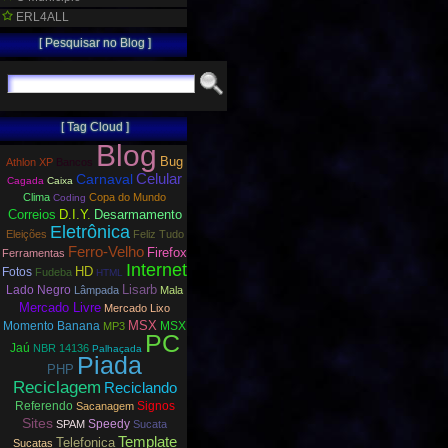
ERL4ALL
[ Pesquisar no Blog ]
[ Tag Cloud ]
Blog
Bug
Athlon XP
Bancos
Carnaval
Celular
Cagada
Caixa
Clima
Copa do Mundo
Coding
Correios
D.I.Y.
Desarmamento
Eletrônica
Eleições
Feliz Tudo
Ferro-Velho
Firefox
Ferramentas
Internet
HD
Fotos
Fudeba
HTML
Lisarb
Lado Negro
Lâmpada
Mala
Mercado Livre
Mercado Lixo
MSX
Momento Banana
MSX
MP3
PC
Jaú
NBR 14136
Palhaçada
Piada
PHP
Reciclagem
Reciclando
Referendo
Signos
Sacanagem
Sites
Speedy
SPAM
Sucata
Template
Telefonica
Sucatas