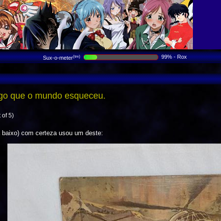
99% - Rox
(tm)
Sux-o-meter
algo que o mundo esqueceu.
 of 5)
 baixo) com certeza usou um deste: