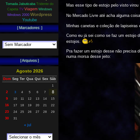
Tomada Jabuticaba
Tridente do
Mas esse tipo de estojo pelo visto viro
Viagem
Capeta
TV
Windows
Wordpress
Windows 2000
No Mercado Livre até acha alguma cois
Youtube
Minhas canetas e coleção de lapiseiras 
[ Marcadores: ]
Como eu já sei como se faz um estojo de
estojos.
Pra fazer um estojo desse não precisa d
numa morsa desse jeito:
[ Arquivos ]
Agosto 2026
Dom
Seg
Ter
Qua
Qui
Sex
Sáb
1
8
2
3
4
5
6
7
9
10
11
12
13
14
15
16
17
18
19
20
21
22
23
24
25
26
27
28
29
30
31
« jul