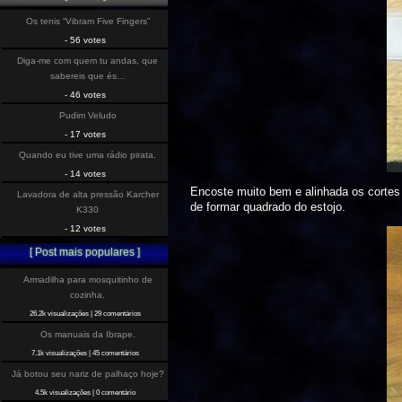
Os tenis “Vibram Five Fingers”
- 56 votes
Diga-me com quem tu andas, que
sabereis que és…
- 46 votes
Pudim Veludo
- 17 votes
Quando eu tive uma rádio pirata.
- 14 votes
Encoste muito bem e alinhada os cortes
Lavadora de alta pressão Karcher
de formar quadrado do estojo.
K330
- 12 votes
[ Post mais populares ]
Armadilha para mosquitinho de
cozinha.
26.2k visualizações
|
29 comentários
Os manuais da Ibrape.
7.1k visualizações
|
45 comentários
Já botou seu nariz de palhaço hoje?
4.5k visualizações
|
0 comentário