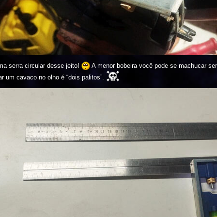
 serra circular desse jeito!
A menor bobeira você pode se machucar ser
oar um cavaco no olho é “dois palitos”.