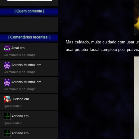
[ Quem comenta ]
[ Comentários recentes: ]
Mas cuidado, muito cuidado com usar uma
José em
usar protetor facial completo pois pra v
Os manuais da Ibrape.
Antonio Munhoz em
Os manuais da Ibrape.
Antonio Munhoz em
Os manuais da Ibrape.
Luciano em
Quem bate?
Adriano em
Quem bate?
Adriano em