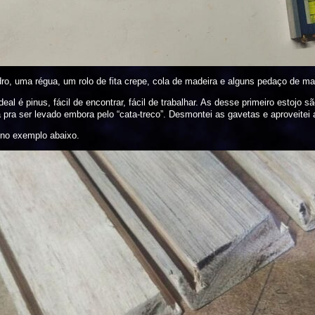
ro, uma régua, um rolo de fita crepe, cola de madeira e alguns pedaço de m
ideal é pinus, fácil de encontrar, fácil de trabalhar. As desse primeiro estoj
ra ser levado embora pelo “cata-treco”. Desmontei as gavetas e aproveitei a
 no exemplo abaixo.