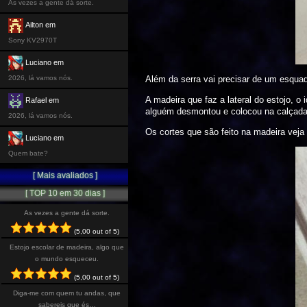
As vezes a gente dá sorte.
Ailton em
Sony KV2970T
Luciano em
2026, lá vamos nós.
Além da serra vai precisar de um esquad
A madeira que faz a lateral do estojo, o 
Rafael em
alguém desmontou e colocou na calçada p
2026, lá vamos nós.
Os cortes que são feito na madeira veja
Luciano em
Quem bate?
[ Mais avaliados ]
[ TOP 10 em 30 dias ]
As vezes a gente dá sorte.
(5,00 out of 5)
Estojo escolar de madeira, algo que
o mundo esqueceu.
(5,00 out of 5)
Diga-me com quem tu andas, que
sabereis que és…