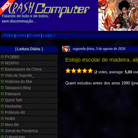
Falando de tudo e de todos,
sem discriminação…
::
Fotos
|
Livros
|
E-mail
|
Login
::
segunda-feira, 3 de agosto de 2026
[ Leitura Diária: ]
PY2BBS
Estojo escolar de madeira, 
MSXPró
Badulaques da China
(
2
votes, average:
5,00
out
Vida de Suporte_
Histórias do Mar
Quem estudou antes dos anos 1990 (pra
Tabajara's Blog
Pakéquis
Quick Talk
Hackaday
Potássio-40
Hotbit
Meio Bit
Jornal do Parabrisa
O Municipio