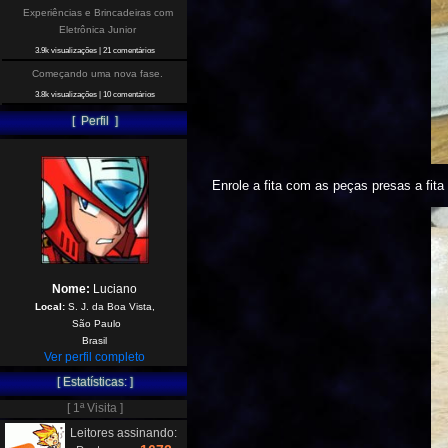
Experiências e Brincadeiras com
Eletrônica Junior
3.9k visualizações
|
21 comentários
Começando uma nova fase.
3.8k visualizações
|
10 comentários
[ Perfil ]
Enrole a fita com as peças presas a fita
Nome:
Luciano
Local:
S. J. da Boa Vista,
São Paulo
Brasil
Ver perfil completo
[ Estatísticas: ]
[ 1ª Visita ]
Leitores assinando: